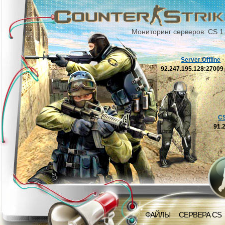
Мониторинг серверов: CS 1
Server Offline
92.247.195.128:2700
C
91.
ФАЙЛЫ
СЕРВЕРА CS