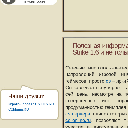
в мониторинг
Полезная информа
Strike 1.6 и не толь
Сетевые многопользовате
направлений игровой и
геймеров, просто
cs
– ярки
Он завоевал популярность 
сей день, несмотря на 
Наши друзья:
совершенных игр, пора
Игровой портал CS.LIFS.RU
продуманностью геймплея 
CSMania.RU
cs сервера
, список которы
cs-online.ru
, позволяют т
участие в виртуальных п