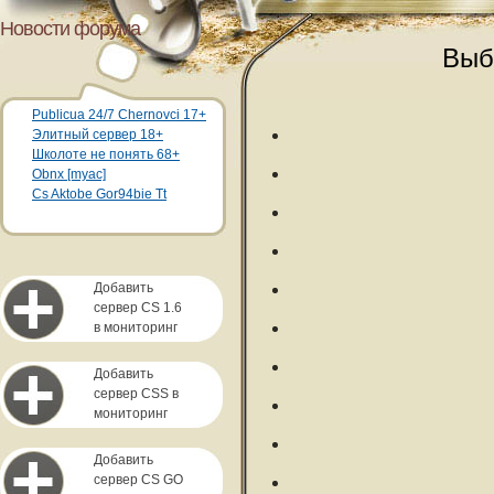
Новости форума
Выб
Publicua 24/7 Chernovci 17+
Элитный сервер 18+
Школоте не понять 68+
Obnx [myac]
Cs Aktobe Gor94bie Tt
Добавить
сервер CS 1.6
в мониторинг
Добавить
сервер CSS в
мониторинг
Добавить
сервер CS GO