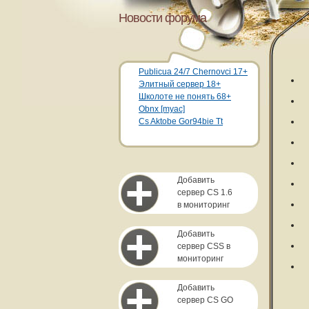
Новости форума
Publicua 24/7 Chernovci 17+
Элитный сервер 18+
Школоте не понять 68+
Obnx [myac]
Cs Aktobe Gor94bie Tt
Добавить
сервер CS 1.6
в мониторинг
Добавить
сервер CSS в
мониторинг
Добавить
сервер CS GO