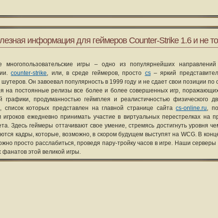
лезная информация для геймеров Counter-Strike 1.6 и не то
е многопользовательские игры – одно из популярнейших направлений
рии.
counter-strike
, или, в среде геймеров, просто
cs
– яркий представите
 шутеров. Он завоевал популярность в 1999 году и не сдает свои позиции по 
я на постоянные релизы все более и более совершенных игр, поражающих
ой графики, продуманностью геймплея и реалистичностью физического д
, список которых представлен на главной странице сайта
cs-online.ru
, п
 игроков ежедневно принимать участие в виртуальных перестрелках на п
та. Здесь геймеры оттачивают свое умение, стремясь достигнуть уровня че
уются кадры, которые, возможно, в скором будущем выступят на WCG. В конце
ожно просто расслабиться, проведя пару-тройку часов в игре. Наши серверы
х фанатов этой великой игры.