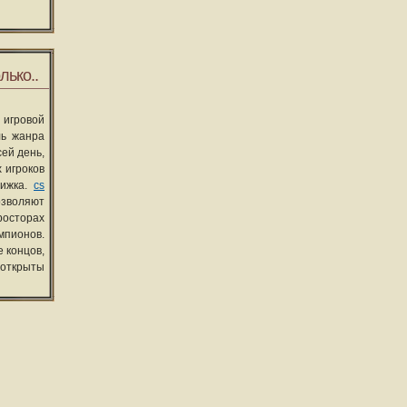
лько..
 игровой
ль жанра
сей день,
 игроков
вижка.
cs
озволяют
росторах
мпионов.
 концов,
 открыты