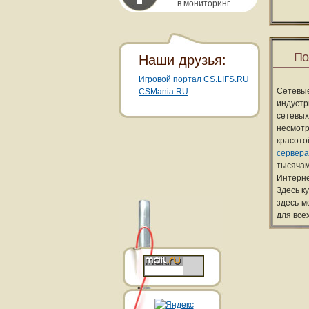
в мониторинг
По
Наши друзья:
Игровой портал CS.LIFS.RU
Сетевы
CSMania.RU
индуст
сетевых
несмотр
красот
сервера
тысячам
Интерне
Здесь к
здесь м
для все