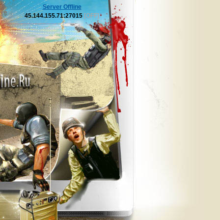
Server Offline
45.144.155.71:27015
[OFF]