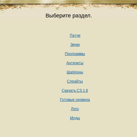
Выберите раздел.
Патчи
Звуки
Программы
Античиты
Шаблоны
Спрайты
Скачать CS 1.6
Готовые сервера
Лого
Моды