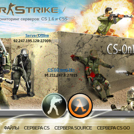
ониторинг серверов: CS 1.6 и CSS
Server Offline
92.247.195.128:27009
[OFF]
CS-GO mod 21+
91.211.247.8:27015
ФАЙЛЫ
СЕРВЕРА CS
СЕРВЕРА SOURCE
СЕРВЕРА CS GO