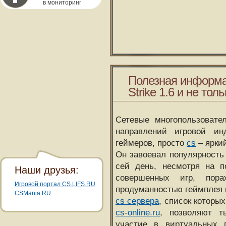
в мониторинг
Полезная информа
Strike 1.6 и не толь
Сетевые многопользовате
направлений игровой и
геймеров, просто
cs
– ярки
Он завоевал популярность 
сей день, несмотря на 
Наши друзья:
совершенных игр, пора
Игровой портал CS.LIFS.RU
продуманностью геймплея 
CSMania.RU
cs сервера
, список которы
cs-online.ru
, позволяют т
участие в виртуальных п