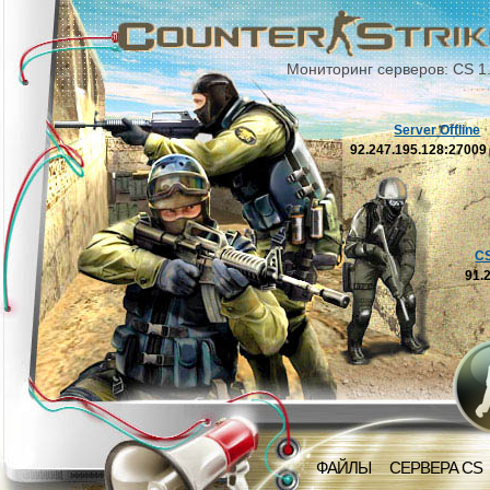
Мониторинг серверов: CS 1
Server Offline
92.247.195.128:2700
C
91.
ФАЙЛЫ
СЕРВЕРА CS