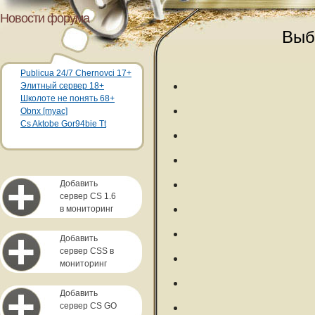
Новости форума
Выб
Publicua 24/7 Chernovci 17+
Элитный сервер 18+
Школоте не понять 68+
Obnx [myac]
Cs Aktobe Gor94bie Tt
Добавить
сервер CS 1.6
в мониторинг
Добавить
сервер CSS в
мониторинг
Добавить
сервер CS GO