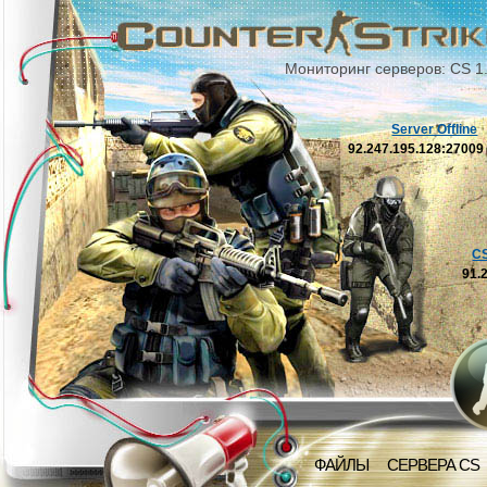
Мониторинг серверов: CS 1
Server Offline
92.247.195.128:2700
C
91.
ФАЙЛЫ
СЕРВЕРА CS