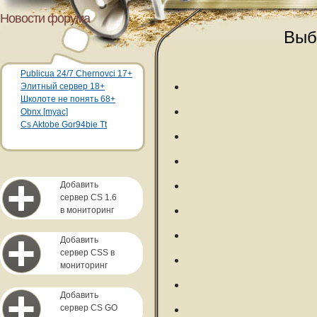
Новости форума
Выб
Publicua 24/7 Chernovci 17+
Элитный сервер 18+
Школоте не понять 68+
Obnx [myac]
Cs Aktobe Gor94bie Tt
Добавить
сервер CS 1.6
в мониторинг
Добавить
сервер CSS в
мониторинг
Добавить
сервер CS GO