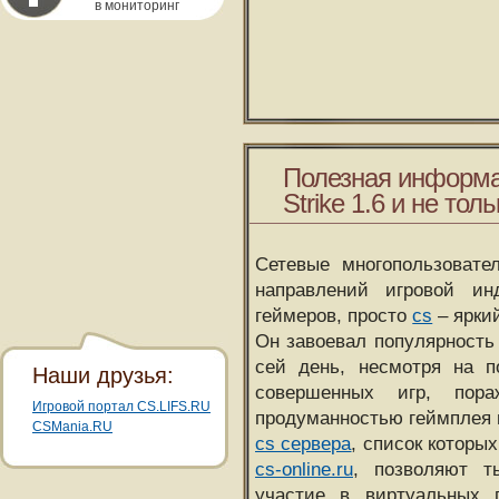
в мониторинг
Полезная информа
Strike 1.6 и не толь
Сетевые многопользовате
направлений игровой и
геймеров, просто
cs
– ярки
Он завоевал популярность 
сей день, несмотря на 
Наши друзья:
совершенных игр, пора
Игровой портал CS.LIFS.RU
продуманностью геймплея 
CSMania.RU
cs сервера
, список которы
cs-online.ru
, позволяют т
участие в виртуальных п