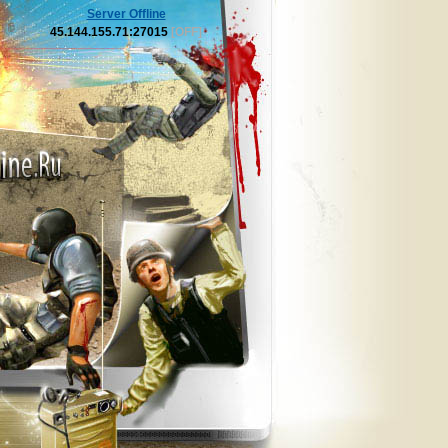
Server Offline
45.144.155.71:27015
[OFF]