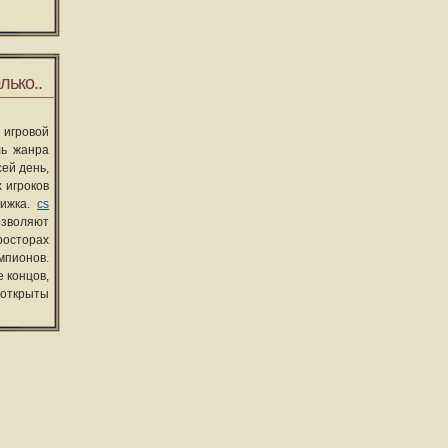
лько..
 игровой
ль жанра
сей день,
 игроков
вижка.
cs
озволяют
росторах
мпионов.
 концов,
 открыты