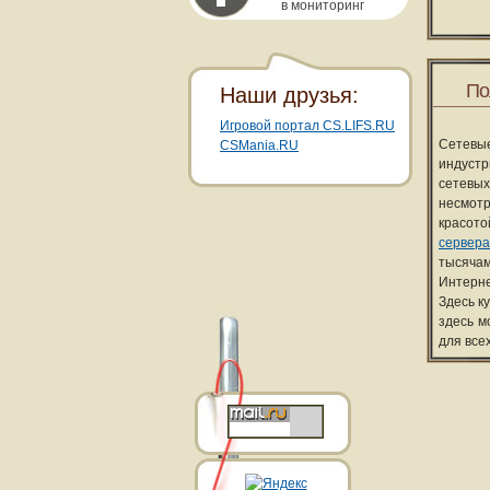
в мониторинг
По
Наши друзья:
Игровой портал CS.LIFS.RU
Сетевы
CSMania.RU
индуст
сетевых
несмотр
красот
сервера
тысячам
Интерне
Здесь к
здесь м
для все