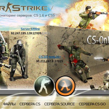
ониторинг серверов: CS 1.6 и CSS
Server Offline
92.247.195.128:27009
[OFF]
CS-GO mod 21+
91.211.247.8:27015
ФАЙЛЫ
СЕРВЕРА CS
СЕРВЕРА SOURCE
СЕРВЕРА CS GO