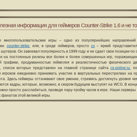
лезная информация для геймеров Counter-Strike 1.6 и не то
е многопользовательские игры – одно из популярнейших направлений
рии.
counter-strike
, или, в среде геймеров, просто
cs
– яркий представите
 шутеров. Он завоевал популярность в 1999 году и не сдает свои позиции по 
я на постоянные релизы все более и более совершенных игр, поражающих
ой графики, продуманностью геймплея и реалистичностью физического д
, список которых представлен на главной странице сайта
cs-online.ru
, п
 игроков ежедневно принимать участие в виртуальных перестрелках на п
та. Здесь геймеры оттачивают свое умение, стремясь достигнуть уровня че
уются кадры, которые, возможно, в скором будущем выступят на WCG. В конце
ожно просто расслабиться, проведя пару-тройку часов в игре. Наши серверы
х фанатов этой великой игры.