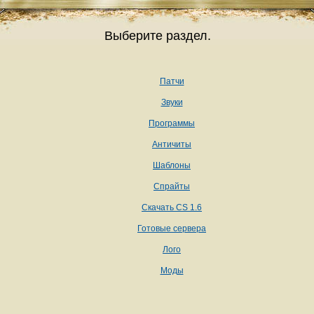
Выберите раздел.
Патчи
Звуки
Программы
Античиты
Шаблоны
Спрайты
Скачать CS 1.6
Готовые сервера
Лого
Моды