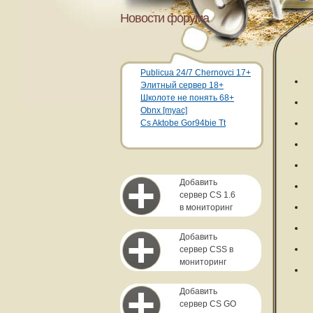
Новости форума
Publicua 24/7 Chernovci 17+
Элитный сервер 18+
Школоте не понять 68+
Obnx [myac]
Cs Aktobe Gor94bie Tt
Добавить
сервер CS 1.6
в мониторинг
Добавить
сервер CSS в
мониторинг
Добавить
сервер CS GO