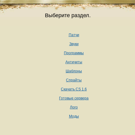
Выберите раздел.
Патчи
Звуки
Программы
Античиты
Шаблоны
Спрайты
Скачать CS 1.6
Готовые сервера
Лого
Моды