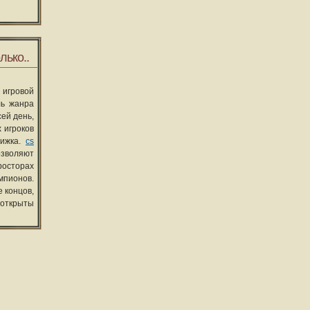
лько..
 игровой
ль жанра
сей день,
 игроков
вижка.
cs
озволяют
росторах
мпионов.
 концов,
 открыты