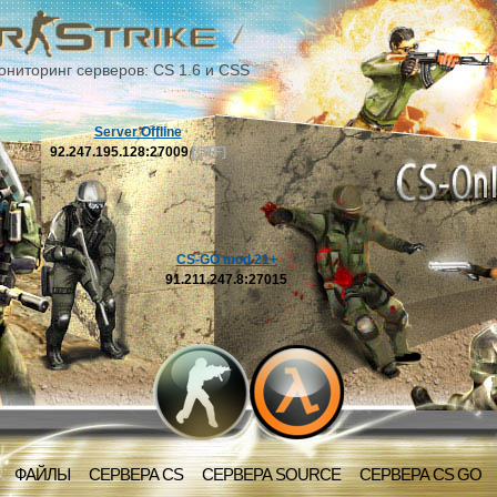
ониторинг серверов: CS 1.6 и CSS
Server Offline
92.247.195.128:27009
[OFF]
CS-GO mod 21+
91.211.247.8:27015
ФАЙЛЫ
СЕРВЕРА CS
СЕРВЕРА SOURCE
СЕРВЕРА CS GO