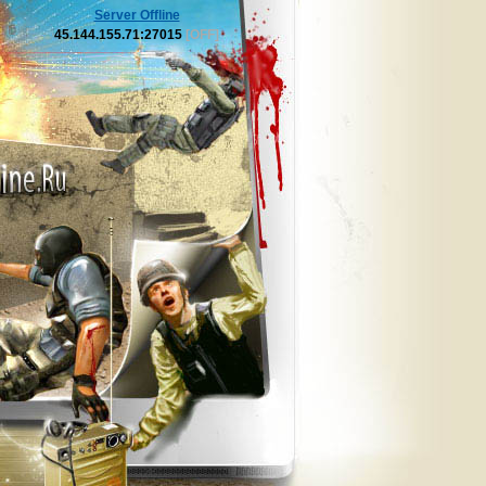
Server Offline
45.144.155.71:27015
[OFF]