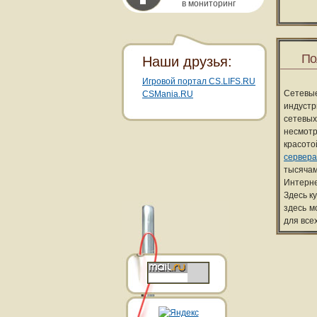
в мониторинг
По
Наши друзья:
Игровой портал CS.LIFS.RU
Сетевы
CSMania.RU
индуст
сетевых
несмотр
красот
сервера
тысячам
Интерне
Здесь к
здесь м
для все