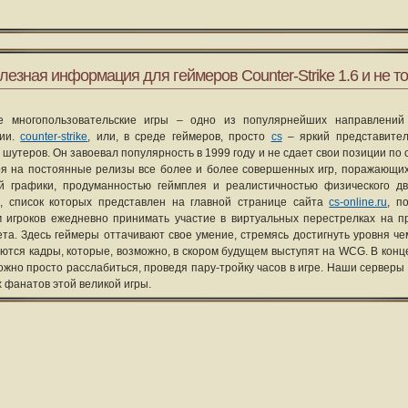
лезная информация для геймеров Counter-Strike 1.6 и не то
е многопользовательские игры – одно из популярнейших направлений
рии.
counter-strike
, или, в среде геймеров, просто
cs
– яркий представите
 шутеров. Он завоевал популярность в 1999 году и не сдает свои позиции по 
я на постоянные релизы все более и более совершенных игр, поражающих
ой графики, продуманностью геймплея и реалистичностью физического д
, список которых представлен на главной странице сайта
cs-online.ru
, п
 игроков ежедневно принимать участие в виртуальных перестрелках на п
та. Здесь геймеры оттачивают свое умение, стремясь достигнуть уровня че
уются кадры, которые, возможно, в скором будущем выступят на WCG. В конце
ожно просто расслабиться, проведя пару-тройку часов в игре. Наши серверы
х фанатов этой великой игры.