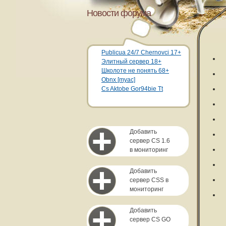
Новости форума
Publicua 24/7 Chernovci 17+
Элитный сервер 18+
Школоте не понять 68+
Obnx [myac]
Cs Aktobe Gor94bie Tt
Добавить
сервер CS 1.6
в мониторинг
Добавить
сервер CSS в
мониторинг
Добавить
сервер CS GO