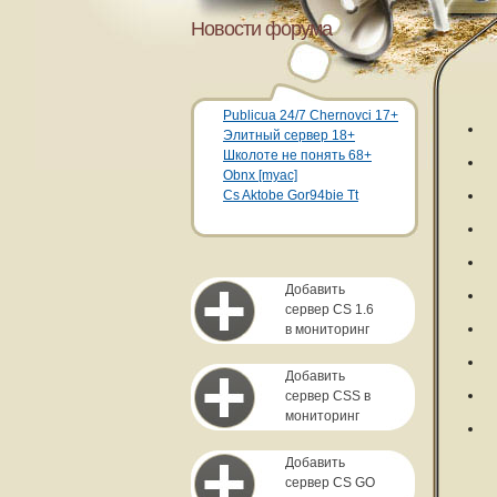
Новости форума
Publicua 24/7 Chernovci 17+
Элитный сервер 18+
Школоте не понять 68+
Obnx [myac]
Cs Aktobe Gor94bie Tt
Добавить
сервер CS 1.6
в мониторинг
Добавить
сервер CSS в
мониторинг
Добавить
сервер CS GO