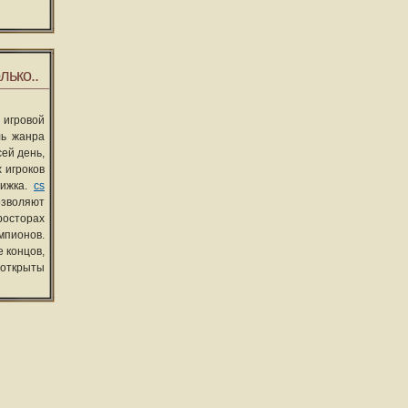
лько..
 игровой
ль жанра
сей день,
 игроков
вижка.
cs
озволяют
росторах
мпионов.
 концов,
 открыты