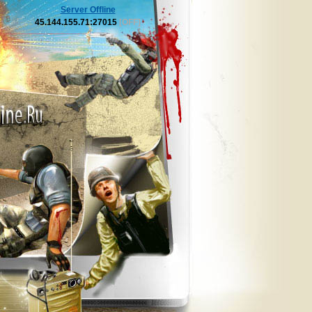
Server Offline
45.144.155.71:27015
[OFF]