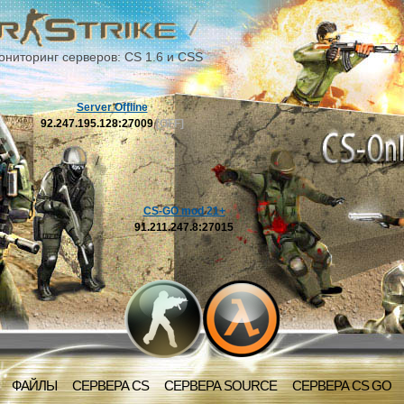
ониторинг серверов: CS 1.6 и CSS
Server Offline
92.247.195.128:27009
[OFF]
CS-GO mod 21+
91.211.247.8:27015
ФАЙЛЫ
СЕРВЕРА CS
СЕРВЕРА SOURCE
СЕРВЕРА CS GO