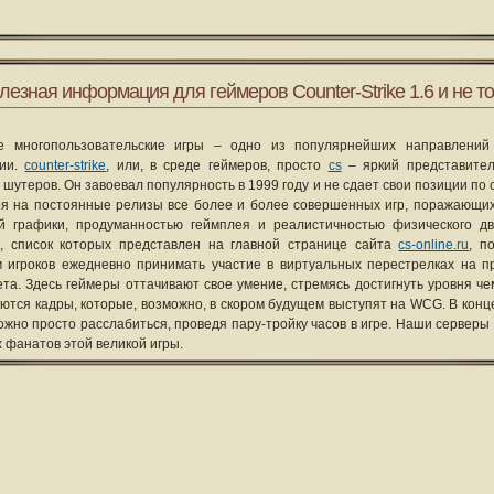
лезная информация для геймеров Counter-Strike 1.6 и не то
е многопользовательские игры – одно из популярнейших направлений
рии.
counter-strike
, или, в среде геймеров, просто
cs
– яркий представите
 шутеров. Он завоевал популярность в 1999 году и не сдает свои позиции по 
я на постоянные релизы все более и более совершенных игр, поражающих
ой графики, продуманностью геймплея и реалистичностью физического д
, список которых представлен на главной странице сайта
cs-online.ru
, п
 игроков ежедневно принимать участие в виртуальных перестрелках на п
та. Здесь геймеры оттачивают свое умение, стремясь достигнуть уровня че
уются кадры, которые, возможно, в скором будущем выступят на WCG. В конце
ожно просто расслабиться, проведя пару-тройку часов в игре. Наши серверы
х фанатов этой великой игры.