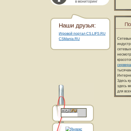
в мониторинг
По
Наши друзья:
Игровой портал CS.LIFS.RU
Сетевы
CSMania.RU
индуст
сетевых
несмотр
красот
сервера
тысячам
Интерне
Здесь к
здесь м
для все