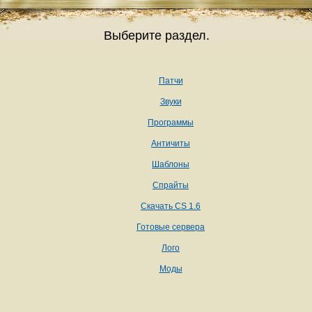
Выберите раздел.
Патчи
Звуки
Программы
Античиты
Шаблоны
Спрайты
Скачать CS 1.6
Готовые сервера
Лого
Моды