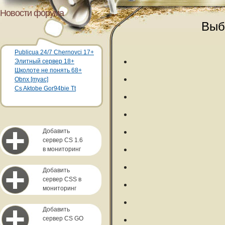
Новости форума
Выб
Publicua 24/7 Chernovci 17+
Элитный сервер 18+
Школоте не понять 68+
Obnx [myac]
Cs Aktobe Gor94bie Tt
Добавить
сервер CS 1.6
в мониторинг
Добавить
сервер CSS в
мониторинг
Добавить
сервер CS GO