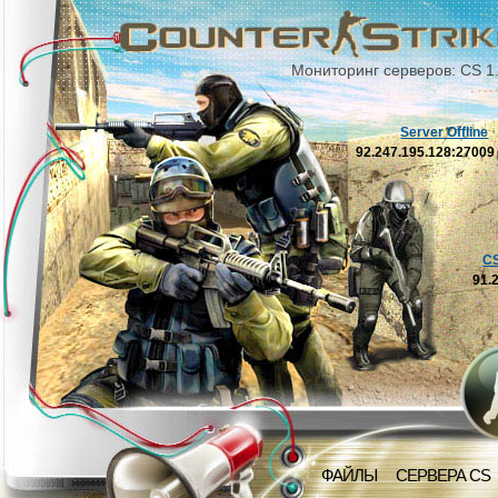
Мониторинг серверов: CS 1
Server Offline
92.247.195.128:2700
C
91.
ФАЙЛЫ
СЕРВЕРА CS