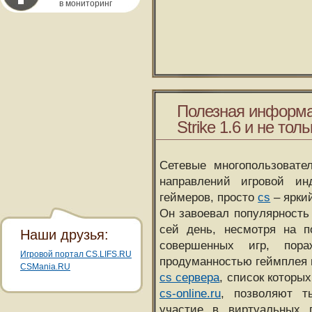
в мониторинг
Полезная информа
Strike 1.6 и не толь
Сетевые многопользовате
направлений игровой и
геймеров, просто
cs
– ярки
Он завоевал популярность 
сей день, несмотря на 
Наши друзья:
совершенных игр, пора
Игровой портал CS.LIFS.RU
продуманностью геймплея 
CSMania.RU
cs сервера
, список которы
cs-online.ru
, позволяют т
участие в виртуальных п