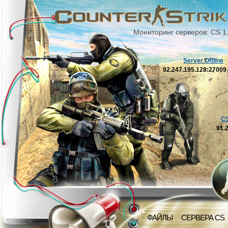
Мониторинг серверов: CS 1
Server Offline
92.247.195.128:2700
C
91.
ФАЙЛЫ
СЕРВЕРА CS