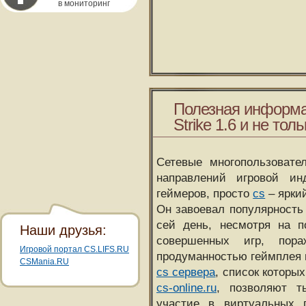
в мониторинг
Полезная информа
Strike 1.6 и не толь
Сетевые многопользовате
направлений игровой и
геймеров, просто
cs
– ярки
Он завоевал популярность 
сей день, несмотря на 
Наши друзья:
совершенных игр, пора
Игровой портал CS.LIFS.RU
продуманностью геймплея 
CSMania.RU
cs сервера
, список которы
cs-online.ru
, позволяют т
участие в виртуальных п