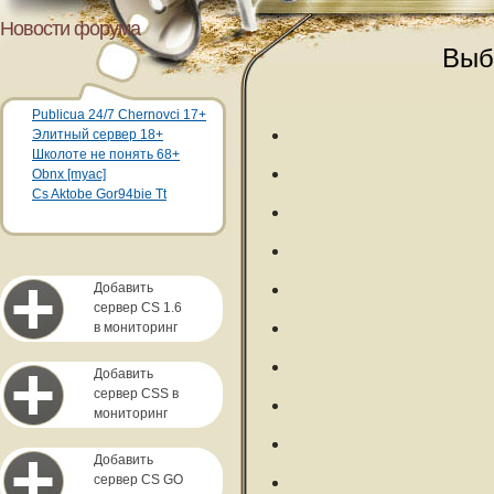
Новости форума
Выб
Publicua 24/7 Chernovci 17+
Элитный сервер 18+
Школоте не понять 68+
Obnx [myac]
Cs Aktobe Gor94bie Tt
Добавить
сервер CS 1.6
в мониторинг
Добавить
сервер CSS в
мониторинг
Добавить
сервер CS GO