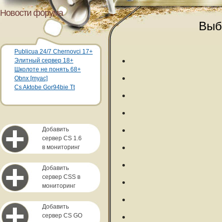
Новости форума
Выб
Publicua 24/7 Chernovci 17+
Элитный сервер 18+
Школоте не понять 68+
Obnx [myac]
Cs Aktobe Gor94bie Tt
Добавить
сервер CS 1.6
в мониторинг
Добавить
сервер CSS в
мониторинг
Добавить
сервер CS GO