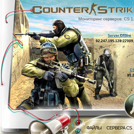
Мониторинг серверов: CS 1
Server Offline
92.247.195.128:2700
C
91.
ФАЙЛЫ
СЕРВЕРА CS