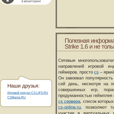
в мониторинг
Полезная информа
Strike 1.6 и не толь
Сетевые многопользовате
направлений игровой и
геймеров, просто
cs
– ярки
Он завоевал популярность 
сей день, несмотря на 
Наши друзья:
совершенных игр, пора
Игровой портал CS.LIFS.RU
продуманностью геймплея 
CSMania.RU
cs сервера
, список которы
cs-online.ru
, позволяют т
участие в виртуальных п