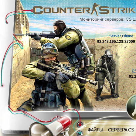
Мониторинг серверов: CS 1
Server Offline
92.247.195.128:2700
C
91.
ФАЙЛЫ
СЕРВЕРА CS