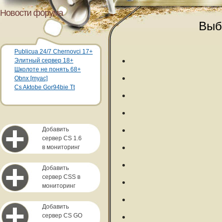
Новости форума
Выб
Publicua 24/7 Chernovci 17+
Элитный сервер 18+
Школоте не понять 68+
Obnx [myac]
Cs Aktobe Gor94bie Tt
Добавить
сервер CS 1.6
в мониторинг
Добавить
сервер CSS в
мониторинг
Добавить
сервер CS GO