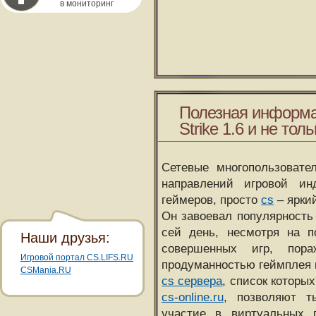
в мониторинг
Полезная информа
Strike 1.6 и не толь
Сетевые многопользовате
направлений игровой и
геймеров, просто
cs
– ярки
Он завоевал популярность 
сей день, несмотря на 
Наши друзья:
совершенных игр, пора
Игровой портал CS.LIFS.RU
продуманностью геймплея 
CSMania.RU
cs сервера
, список которы
cs-online.ru
, позволяют т
участие в виртуальных п