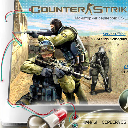
Мониторинг серверов: CS 1
Server Offline
92.247.195.128:2700
C
91.
ФАЙЛЫ
СЕРВЕРА CS