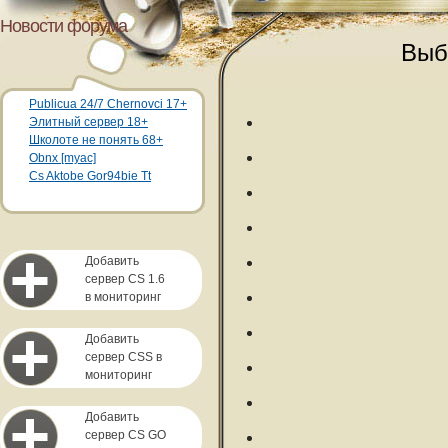
Новости форума
Выб
Publicua 24/7 Chernovci 17+
Элитный сервер 18+
Школоте не понять 68+
Obnx [myac]
Cs Aktobe Gor94bie Tt
Добавить
сервер CS 1.6
в мониторинг
Добавить
сервер CSS в
мониторинг
Добавить
сервер CS GO