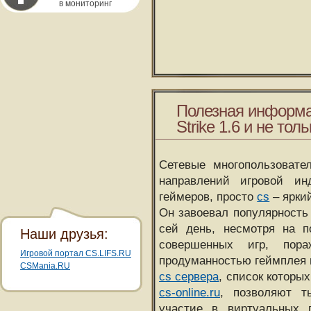
в мониторинг
Полезная информа
Strike 1.6 и не толь
Сетевые многопользовате
направлений игровой и
геймеров, просто
cs
– ярки
Он завоевал популярность 
сей день, несмотря на 
Наши друзья:
совершенных игр, пора
Игровой портал CS.LIFS.RU
продуманностью геймплея 
CSMania.RU
cs сервера
, список которы
cs-online.ru
, позволяют т
участие в виртуальных п