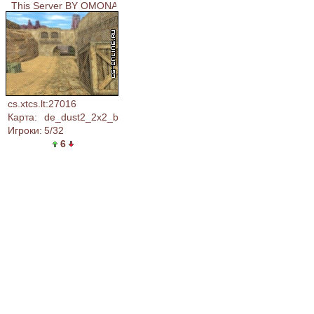
This Server BY OMONAS !!! CSDM-SentryGun
cs.xtcs.lt:27016
Карта:
de_dust2_2x2_b
Игроки:
5/32
6