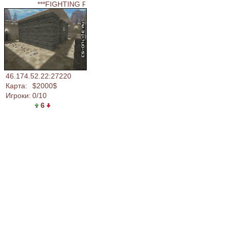
***FIGHTING FORCE*** [+18] [css v34]
46.174.52.22:27220
Карта:
$2000$
Игроки:
0/10
6