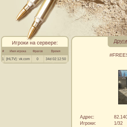
Други
Игроки на сервере:
#
Имя игрока
Фрагов
Время
#FREES
1
[HLTV] : vk.com
0
34d 02:12:50
Адрес:
82.14
Игроки:
1/32