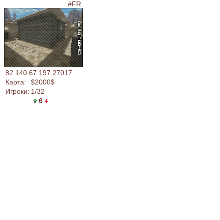
#FREESERVEROK : [PUBLIC]
82.140.67.197:27017
Карта:
$2000$
Игроки:
1/32
6