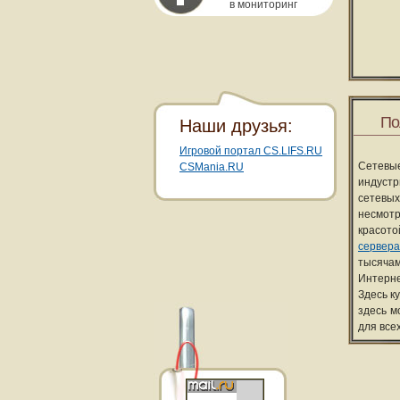
в мониторинг
По
Наши друзья:
Игровой портал CS.LIFS.RU
Сетевы
CSMania.RU
индуст
сетевых
несмотр
красот
сервера
тысячам
Интерне
Здесь к
здесь м
для все