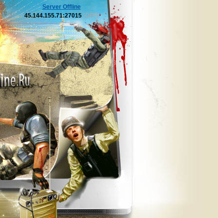
Server Offline
45.144.155.71:27015
[OFF]