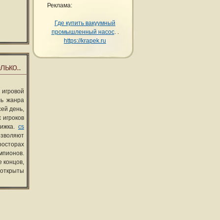
Реклама:
Где купить вакуумный
промышленный насос
. .
https://krapek.ru
лько..
 игровой
ль жанра
сей день,
 игроков
вижка.
cs
озволяют
росторах
мпионов.
 концов,
 открыты