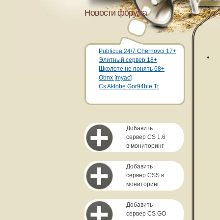
Новости форума
Publicua 24/7 Chernovci 17+
Элитный сервер 18+
Школоте не понять 68+
Obnx [myac]
Cs Aktobe Gor94bie Tt
Добавить
сервер CS 1.6
в мониторинг
Добавить
сервер CSS в
мониторинг
Добавить
сервер CS GO