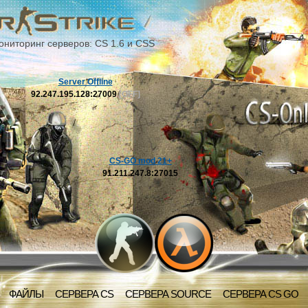
ониторинг серверов: CS 1.6 и CSS
Server Offline
92.247.195.128:27009
[OFF]
CS-GO mod 21+
91.211.247.8:27015
ФАЙЛЫ
СЕРВЕРА CS
СЕРВЕРА SOURCE
СЕРВЕРА CS GO