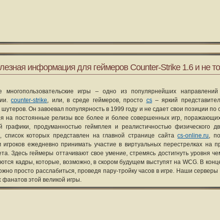
лезная информация для геймеров Counter-Strike 1.6 и не то
е многопользовательские игры – одно из популярнейших направлений
рии.
counter-strike
, или, в среде геймеров, просто
cs
– яркий представите
 шутеров. Он завоевал популярность в 1999 году и не сдает свои позиции по 
я на постоянные релизы все более и более совершенных игр, поражающих
ой графики, продуманностью геймплея и реалистичностью физического д
, список которых представлен на главной странице сайта
cs-online.ru
, п
 игроков ежедневно принимать участие в виртуальных перестрелках на п
та. Здесь геймеры оттачивают свое умение, стремясь достигнуть уровня че
уются кадры, которые, возможно, в скором будущем выступят на WCG. В конце
ожно просто расслабиться, проведя пару-тройку часов в игре. Наши серверы
х фанатов этой великой игры.