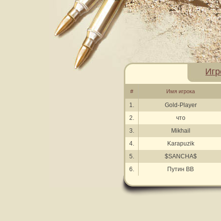
Игр
#
Имя игрока
1.
Gold-Player
2.
что
3.
Mikhail
4.
Karapuzik
5.
$SANCHA$
6.
Путин ВВ