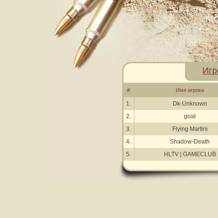
Игр
#
Имя игрока
1.
Dk-Unknown
2.
goat
3.
Flying Martini
4.
Shadow-Death
5.
HLTV | GAMECLUB