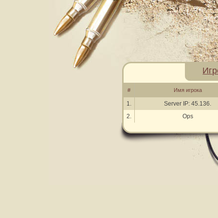
Игр
#
Имя игрока
1.
Server IP: 45.136.
2.
Ops