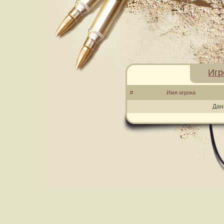
Игр
#
Имя игрока
Дан