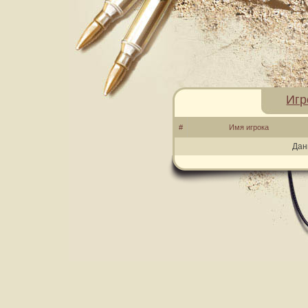
Игр
#
Имя игрока
Дан