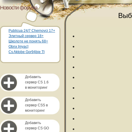
Новости форума
Выб
Publicua 24/7 Chernovci 17+
Элитный сервер 18+
Школоте не понять 68+
Obnx [myac]
Cs Aktobe Gor94bie Tt
Добавить
сервер CS 1.6
в мониторинг
Добавить
сервер CSS в
мониторинг
Добавить
сервер CS GO