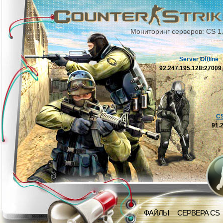
Мониторинг серверов: CS 1
Server Offline
92.247.195.128:2700
C
91.
ФАЙЛЫ
СЕРВЕРА CS