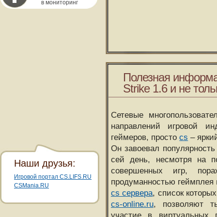
в мониторинг
Полезная информа
Strike 1.6 и не толь
Сетевые многопользовате
направлений игровой и
геймеров, просто
cs
– ярки
Он завоевал популярность 
сей день, несмотря на 
Наши друзья:
совершенных игр, пора
Игровой портал CS.LIFS.RU
продуманностью геймплея 
CSMania.RU
cs сервера
, список которы
cs-online.ru
, позволяют т
участие в виртуальных п