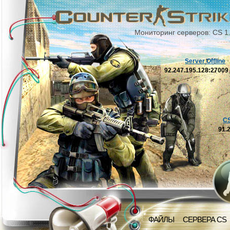
Мониторинг серверов: CS 1
Server Offline
92.247.195.128:2700
C
91.
ФАЙЛЫ
СЕРВЕРА CS