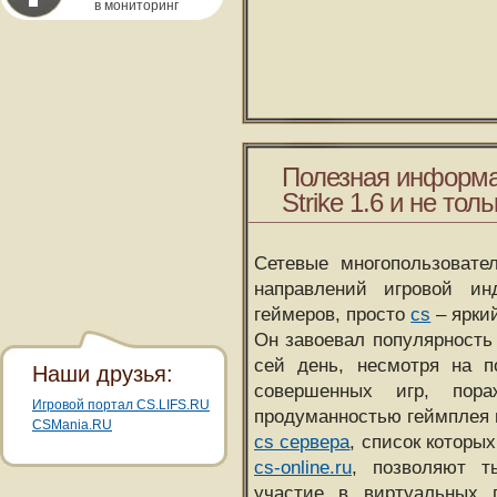
в мониторинг
Полезная информа
Strike 1.6 и не толь
Сетевые многопользовате
направлений игровой и
геймеров, просто
cs
– ярки
Он завоевал популярность 
сей день, несмотря на 
Наши друзья:
совершенных игр, пора
Игровой портал CS.LIFS.RU
продуманностью геймплея 
CSMania.RU
cs сервера
, список которы
cs-online.ru
, позволяют т
участие в виртуальных п