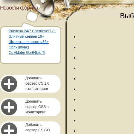
Новости форума
Выб
Publicua 24/7 Chernovci 17+
Элитный сервер 18+
Школоте не понять 68+
Obnx [myac]
Cs Aktobe Gor94bie Tt
Добавить
сервер CS 1.6
в мониторинг
Добавить
сервер CSS в
мониторинг
Добавить
сервер CS GO