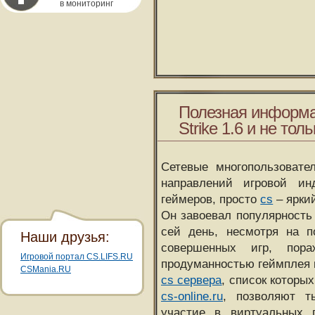
в мониторинг
Полезная информа
Strike 1.6 и не толь
Сетевые многопользовате
направлений игровой и
геймеров, просто
cs
– ярки
Он завоевал популярность 
сей день, несмотря на 
Наши друзья:
совершенных игр, пора
Игровой портал CS.LIFS.RU
продуманностью геймплея 
CSMania.RU
cs сервера
, список которы
cs-online.ru
, позволяют т
участие в виртуальных п