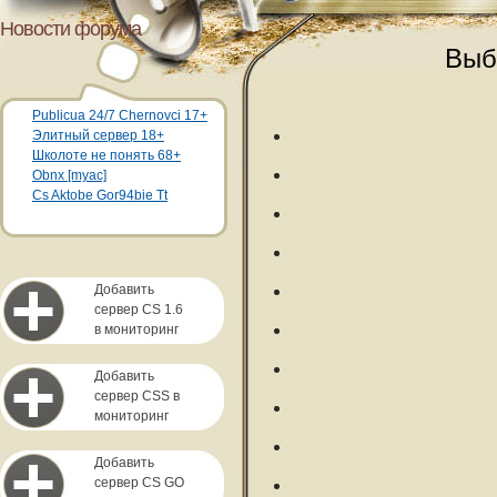
Новости форума
Выб
Publicua 24/7 Chernovci 17+
Элитный сервер 18+
Школоте не понять 68+
Obnx [myac]
Cs Aktobe Gor94bie Tt
Добавить
сервер CS 1.6
в мониторинг
Добавить
сервер CSS в
мониторинг
Добавить
сервер CS GO