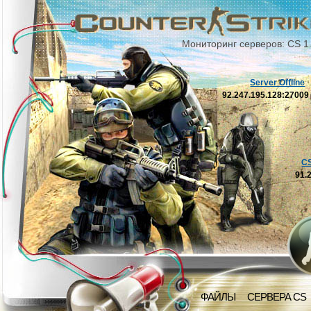
Мониторинг серверов: CS 1
Server Offline
92.247.195.128:2700
C
91.
ФАЙЛЫ
СЕРВЕРА CS