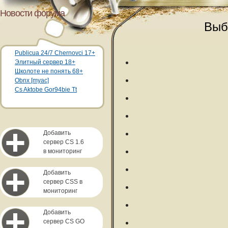
Новости форума
Выб
Publicua 24/7 Chernovci 17+
Элитный сервер 18+
Школоте не понять 68+
Obnx [myac]
Cs Aktobe Gor94bie Tt
Добавить
сервер CS 1.6
в мониторинг
Добавить
сервер CSS в
мониторинг
Добавить
сервер CS GO