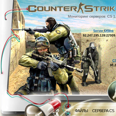
Мониторинг серверов: CS 1
Server Offline
92.247.195.128:2700
C
91.
ФАЙЛЫ
СЕРВЕРА CS