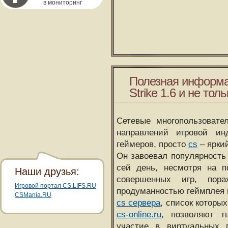
в мониторинг
Полезная информа
Strike 1.6 и не толь
Сетевые многопользовате
направлений игровой и
геймеров, просто
cs
– ярки
Он завоевал популярность 
сей день, несмотря на 
Наши друзья:
совершенных игр, пора
Игровой портал CS.LIFS.RU
продуманностью геймплея 
CSMania.RU
cs сервера
, список которы
cs-online.ru
, позволяют т
участие в виртуальных п